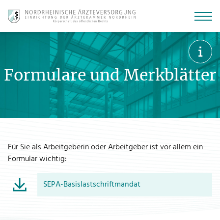
Zur
Zum
Zu
Hauptnavigation
Hauptinhalt
den
springen
springen
Kontaktmöglichkeiten
Formulare und Merkblätter
springen
Für Sie als Arbeitgeberin oder Arbeitgeber ist vor allem ein
Formular wichtig:
SEPA-Basislastschriftmandat