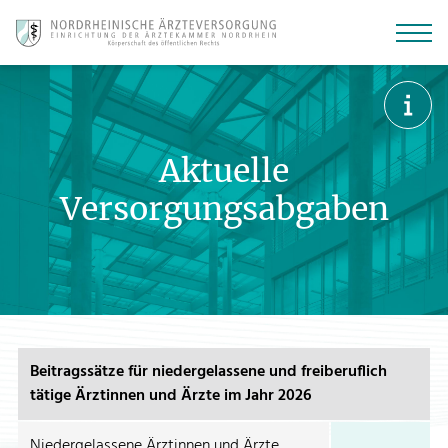
Zur
Zum
Zu
Hauptnavigation
Hauptinhalt
den
springen
springen
Kontaktmöglichkeiten
springen
Aktuelle
Versorgungsabgaben
Wie hoch sind die Versorgungsabgaben?
Beitragssätze für niedergelassene und freiberuflich
tätige Ärztinnen und Ärzte im Jahr 2026
Niedergelassene Ärztinnen und Ärzte