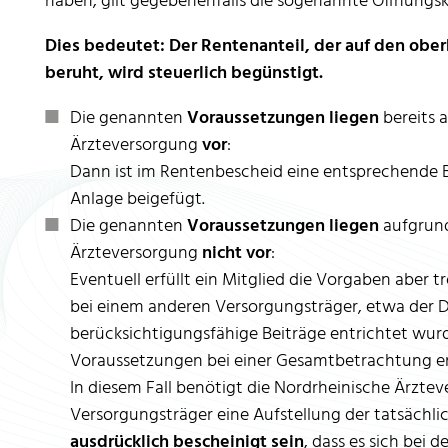
haben, gilt gegebenenfalls die sogenannte Öffnungsk
Dies bedeutet: Der Rentenanteil, der auf den obe
beruht, wird steuerlich begünstigt.
Die genannten
Voraussetzungen liegen
bereits 
Ärzteversorgung
vor
:
Dann ist im Rentenbescheid eine entsprechende 
Anlage beigefügt.
Die genannten
Voraussetzungen liegen
aufgrund
Ärzteversorgung
nicht vor
:
Eventuell erfüllt ein Mitglied die Vorgaben aber
bei einem anderen Versorgungsträger, etwa der 
berücksichtigungsfähige Beiträge entrichtet wu
Voraussetzungen bei einer Gesamtbetrachtung erf
In diesem Fall benötigt die Nordrheinische Ärzt
Versorgungsträger eine Aufstellung der tatsächlic
ausdrücklich bescheinigt sein
, dass es sich bei