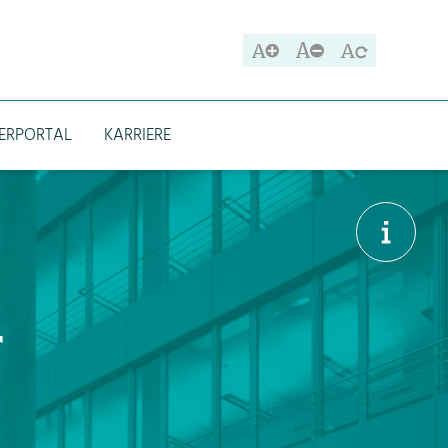
A
A
A
DERPORTAL
KARRIERE
r